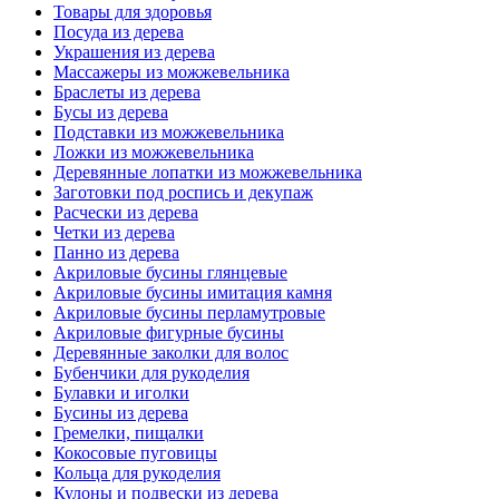
Товары для здоровья
Посуда из дерева
Украшения из дерева
Массажеры из можжевельника
Браслеты из дерева
Бусы из дерева
Подставки из можжевельника
Ложки из можжевельника
Деревянные лопатки из можжевельника
Заготовки под роспись и декупаж
Расчески из дерева
Четки из дерева
Панно из дерева
Акриловые бусины глянцевые
Акриловые бусины имитация камня
Акриловые бусины перламутровые
Акриловые фигурные бусины
Деревянные заколки для волос
Бубенчики для рукоделия
Булавки и иголки
Бусины из дерева
Гремелки, пищалки
Кокосовые пуговицы
Кольца для рукоделия
Кулоны и подвески из дерева