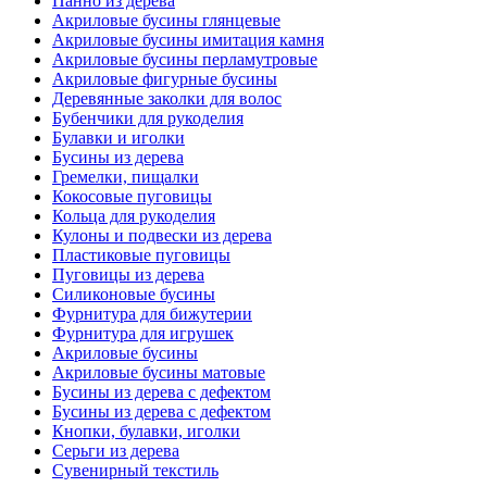
Панно из дерева
Акриловые бусины глянцевые
Акриловые бусины имитация камня
Акриловые бусины перламутровые
Акриловые фигурные бусины
Деревянные заколки для волос
Бубенчики для рукоделия
Булавки и иголки
Бусины из дерева
Гремелки, пищалки
Кокосовые пуговицы
Кольца для рукоделия
Кулоны и подвески из дерева
Пластиковые пуговицы
Пуговицы из дерева
Силиконовые бусины
Фурнитура для бижутерии
Фурнитура для игрушек
Акриловые бусины
Акриловые бусины матовые
Бусины из дерева с дефектом
Бусины из дерева с дефектом
Кнопки, булавки, иголки
Серьги из дерева
Сувенирный текстиль