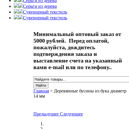
Серьги из дерева
Серьги из дерева
Сувенирный текстиль
Сувенирный текстиль
Минимальный оптовый заказ от
5000 рублей. Перед оплатой,
пожалуйста, дождитесь
подтверждения заказа и
выставление счета на указанный
вами e-mail или по телефону..
Найти
Форма поиска
Главная
>
Деревянные бусины из бука диаметр
14 мм
Вы здесь
Предыдущее
Следующее