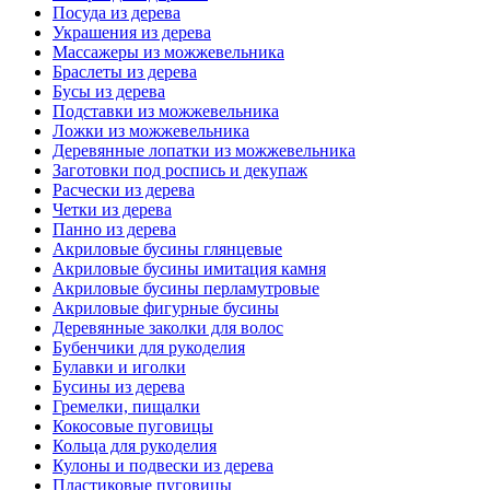
Посуда из дерева
Украшения из дерева
Массажеры из можжевельника
Браслеты из дерева
Бусы из дерева
Подставки из можжевельника
Ложки из можжевельника
Деревянные лопатки из можжевельника
Заготовки под роспись и декупаж
Расчески из дерева
Четки из дерева
Панно из дерева
Акриловые бусины глянцевые
Акриловые бусины имитация камня
Акриловые бусины перламутровые
Акриловые фигурные бусины
Деревянные заколки для волос
Бубенчики для рукоделия
Булавки и иголки
Бусины из дерева
Гремелки, пищалки
Кокосовые пуговицы
Кольца для рукоделия
Кулоны и подвески из дерева
Пластиковые пуговицы