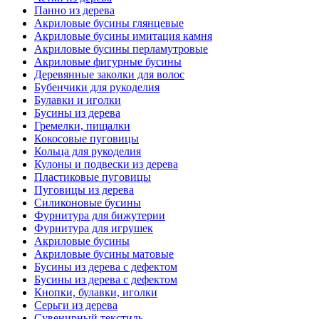
Панно из дерева
Акриловые бусины глянцевые
Акриловые бусины имитация камня
Акриловые бусины перламутровые
Акриловые фигурные бусины
Деревянные заколки для волос
Бубенчики для рукоделия
Булавки и иголки
Бусины из дерева
Гремелки, пищалки
Кокосовые пуговицы
Кольца для рукоделия
Кулоны и подвески из дерева
Пластиковые пуговицы
Пуговицы из дерева
Силиконовые бусины
Фурнитура для бижутерии
Фурнитура для игрушек
Акриловые бусины
Акриловые бусины матовые
Бусины из дерева с дефектом
Бусины из дерева с дефектом
Кнопки, булавки, иголки
Серьги из дерева
Сувенирный текстиль