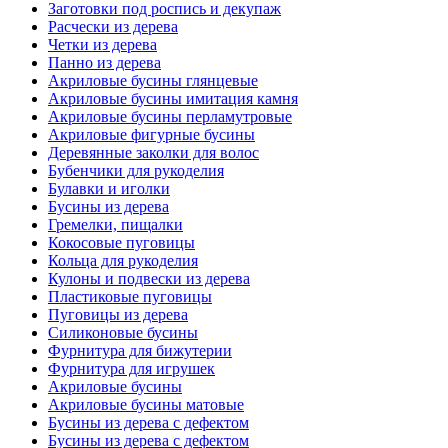
Заготовки под роспись и декупаж
Расчески из дерева
Четки из дерева
Панно из дерева
Акриловые бусины глянцевые
Акриловые бусины имитация камня
Акриловые бусины перламутровые
Акриловые фигурные бусины
Деревянные заколки для волос
Бубенчики для рукоделия
Булавки и иголки
Бусины из дерева
Гремелки, пищалки
Кокосовые пуговицы
Кольца для рукоделия
Кулоны и подвески из дерева
Пластиковые пуговицы
Пуговицы из дерева
Силиконовые бусины
Фурнитура для бижутерии
Фурнитура для игрушек
Акриловые бусины
Акриловые бусины матовые
Бусины из дерева с дефектом
Бусины из дерева с дефектом