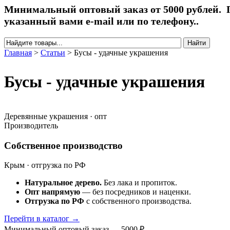
Минимальный оптовый заказ от 5000 рублей. П
указанный вами e-mail или по телефону..
Найти
Форма поиска
Главная
>
Статьи
>
Бусы - удачные украшения
Вы здесь
Бусы - удачные украшения
Деревянные украшения · опт
Производитель
Собственное производство
Крым · отгрузка по РФ
Натуральное дерево.
Без лака и пропиток.
Опт напрямую
— без посредников и наценки.
Отгрузка по РФ
с собственного производства.
Перейти в каталог →
Минимальный оптовый заказ — 5000 ₽