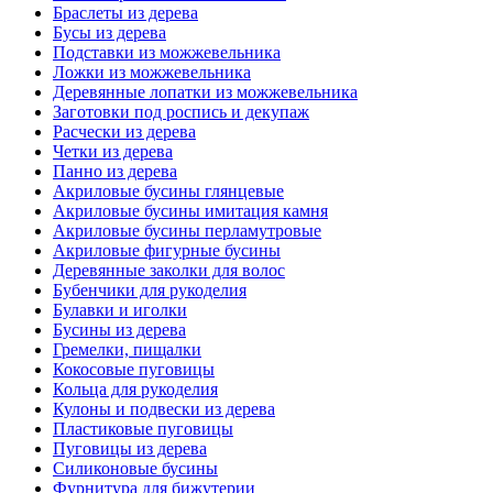
Браслеты из дерева
Бусы из дерева
Подставки из можжевельника
Ложки из можжевельника
Деревянные лопатки из можжевельника
Заготовки под роспись и декупаж
Расчески из дерева
Четки из дерева
Панно из дерева
Акриловые бусины глянцевые
Акриловые бусины имитация камня
Акриловые бусины перламутровые
Акриловые фигурные бусины
Деревянные заколки для волос
Бубенчики для рукоделия
Булавки и иголки
Бусины из дерева
Гремелки, пищалки
Кокосовые пуговицы
Кольца для рукоделия
Кулоны и подвески из дерева
Пластиковые пуговицы
Пуговицы из дерева
Силиконовые бусины
Фурнитура для бижутерии