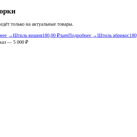
борки
едёт только на актуальные товары.
нее →
Штиль вишня
180,00 ₽
/шт
Подробнее →
Штиль абрикос
180
аз — 5 000 ₽