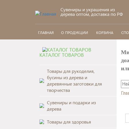
Перейти к основному содержанию
Сувениры и украшения из
дерева оптом, доставка по РФ
ГЛАВНАЯ
О ПРОДУКЦИИ
КОРЗИНА
СПО
Ми
КАТАЛОГ ТОВАРОВ
до
ил
Товары для рукоделия,
бусины из дерева и
На
деревянные заготовки для
творчества
Ф
Гла
Сувениры и подарки из
В
дерева
Товары для здоровья