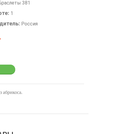
Браслеты 381
оте:
1
дитель:
Россия
.
з абрикоса.