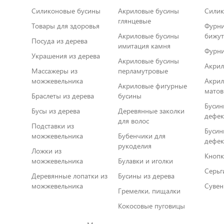
Силиконовые бусины
Акриловые бусины
Силик
глянцевые
Товары для здоровья
Фурни
Акриловые бусины
бижут
Посуда из дерева
имитация камня
Фурни
Украшения из дерева
Акриловые бусины
Акрил
Массажеры из
перламутровые
можжевельника
Акрил
Акриловые фигурные
матов
Браслеты из дерева
бусины
Бусины из дер
Бусы из дерева
Деревянные заколки
дефе
для волос
Подставки из
Бусин
можжевельника
Бубенчики для
дефе
рукоделия
Ложки из
Кнопк
можжевельника
Булавки и иголки
Серьг
Деревянные лопатки из
Бусины из дерева
можжевельника
Сувен
Гремелки, пищалки
Кокосовые пуговицы