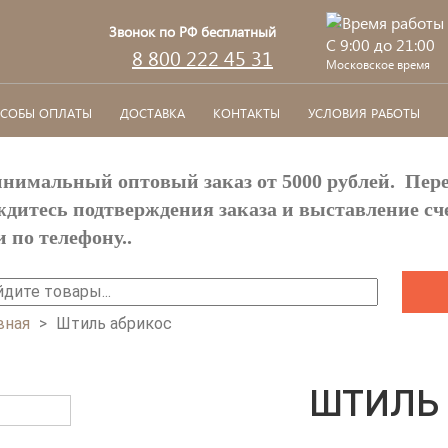
Звонок по РФ бесплатный
C 9:00 до 21:00
8 800 222 45 31
Московское время
СОБЫ ОПЛАТЫ
ДОСТАВКА
КОНТАКТЫ
УСЛОВИЯ РАБОТЫ
нимальный оптовый заказ от 5000 рублей. Пере
ждитесь подтверждения заказа и выставление сч
и по телефону..
йти
ОРМА ПОИСКА
вная
>
Штиль абрикос
Предыдущее
Следующее
Ы ЗДЕСЬ
ШТИЛЬ