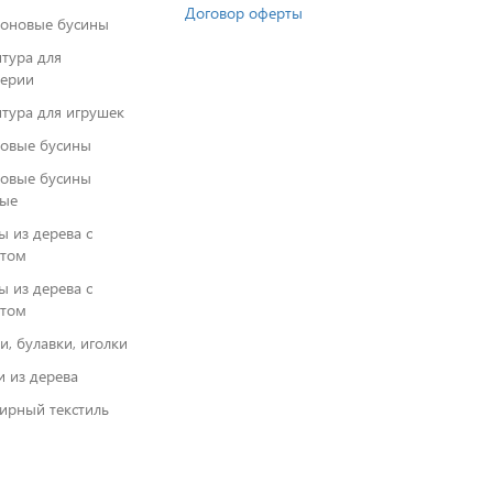
Договор оферты
оновые бусины
тура для
ерии
тура для игрушек
овые бусины
овые бусины
ые
ева с
ктом
ы из дерева с
ктом
и, булавки, иголки
и из дерева
ирный текстиль