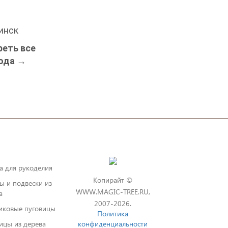
инск
еть все
ода →
а для рукоделия
Копирайт ©
ы и подвески из
WWW.MAGIC-TREE.RU,
а
2007-2026.
иковые пуговицы
Политика
ицы из дерева
конфиденциальности