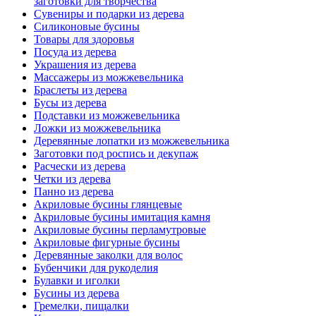
заготовки для творчества
Сувениры и подарки из дерева
Силиконовые бусины
Товары для здоровья
Посуда из дерева
Украшения из дерева
Массажеры из можжевельника
Браслеты из дерева
Бусы из дерева
Подставки из можжевельника
Ложки из можжевельника
Деревянные лопатки из можжевельника
Заготовки под роспись и декупаж
Расчески из дерева
Четки из дерева
Панно из дерева
Акриловые бусины глянцевые
Акриловые бусины имитация камня
Акриловые бусины перламутровые
Акриловые фигурные бусины
Деревянные заколки для волос
Бубенчики для рукоделия
Булавки и иголки
Бусины из дерева
Гремелки, пищалки