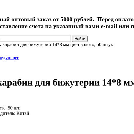
й оптовый заказ от 5000 рублей. Перед оплато
ставление счета на указанный вами e-mail или п
иска
к карабин для бижутерии 14*8 мм цвет золото, 50 штук
ледующее
карабин для бижутерии 14*8 мм
оте:
50 шт.
дитель:
Китай