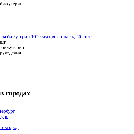
 бижутерии
для бижутерии 16*9 мм цвет никель, 50 штук
 шт.
я бижутерии
 рукоделия
в городах
тербург
бург
Новгород
р