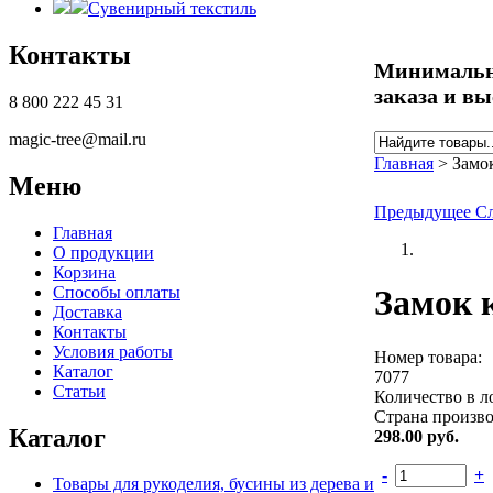
Сувенирный текстиль
Контакты
Минимальны
заказа и вы
8 800 222 45 31
magic-tree@mail.ru
Найти
Форма по
Главная
>
Замо
Меню
Вы здесь
Предыдущее
С
Главная
О продукции
Корзина
Способы оплаты
Замок 
Доставка
Контакты
Условия работы
Номер товара:
Каталог
7077
Статьи
Количество в л
Страна произво
Каталог
298.00
руб.
-
+
Товары для рукоделия, бусины из дерева и