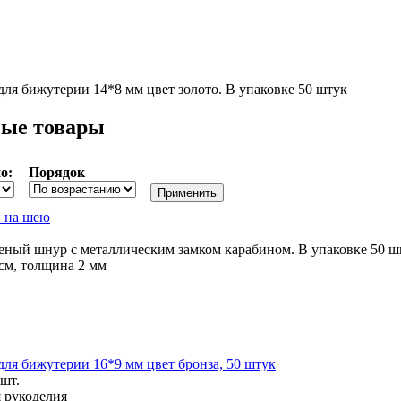
для бижутерии 14*8 мм цвет золото. В упаковке 50 штук
ые товары
о:
Порядок
 на шею
еный шнур с металлическим замком карабином. В упаковке 50 
см, толщина 2 мм
для бижутерии 16*9 мм цвет бронза, 50 штук
 шт.
 рукоделия