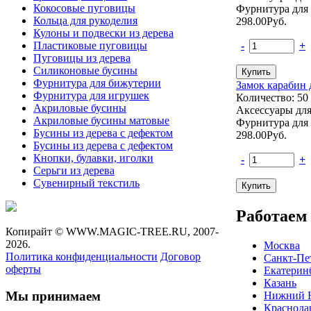
Кокосовые пуговицы
Фурнитура для
Кольца для рукоделия
298.00
Руб.
Кулоны и подвески из дерева
Пластиковые пуговицы
-
+
Пуговицы из дерева
Силиконовые бусины
Фурнитура для бижутерии
Замок карабин 
Фурнитура для игрушек
Количество: 50
Акриловые бусины
Аксессуары дл
Акриловые бусины матовые
Фурнитура для
Бусины из дерева с дефектом
298.00
Руб.
Бусины из дерева с дефектом
Кнопки, булавки, иголки
-
+
Серьги из дерева
Сувенирный текстиль
Работаем 
Копирайт ©
WWW.MAGIC-TREE.RU,
2007-
2026.
Москва
Политика конфиденциальности
Договор
Санкт-Пе
оферты
Екатерин
Казань
Мы принимаем
Нижний 
Краснода