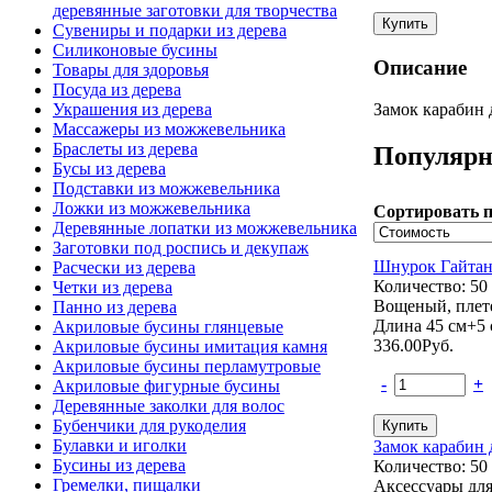
деревянные заготовки для творчества
Сувениры и подарки из дерева
Силиконовые бусины
Описание
Товары для здоровья
Посуда из дерева
Замок карабин 
Украшения из дерева
Массажеры из можжевельника
Браслеты из дерева
Популярн
Бусы из дерева
Подставки из можжевельника
Ложки из можжевельника
Сортировать п
Деревянные лопатки из можжевельника
Заготовки под роспись и декупаж
Шнурок Гайтан
Расчески из дерева
Количество: 50
Четки из дерева
Вощеный, плет
Панно из дерева
Длина 45 см+5 
Акриловые бусины глянцевые
336.00
Руб.
Акриловые бусины имитация камня
Акриловые бусины перламутровые
-
+
Акриловые фигурные бусины
Деревянные заколки для волос
Бубенчики для рукоделия
Булавки и иголки
Замок карабин 
Бусины из дерева
Количество: 50
Гремелки, пищалки
Аксессуары для