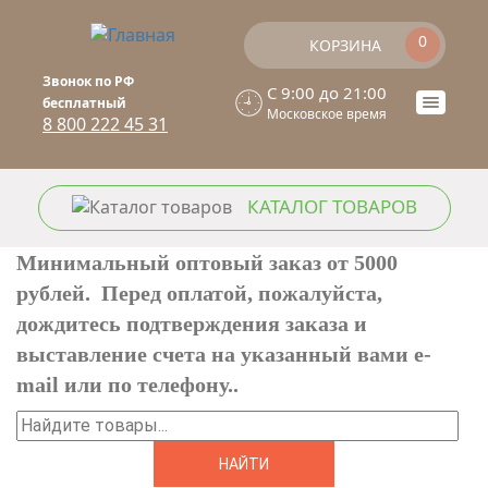
Перейти к основному содержанию
0
КОРЗИНА
Звонок по РФ
C 9:00 до 21:00
бесплатный
Toogle
Московское время
8 800 222 45 31
naviga
КАТАЛОГ ТОВАРОВ
Минимальный оптовый заказ от 5000
рублей. Перед оплатой, пожалуйста,
дождитесь подтверждения заказа и
выставление счета на указанный вами e-
mail или по телефону..
Найти
ФОРМА ПОИСКА