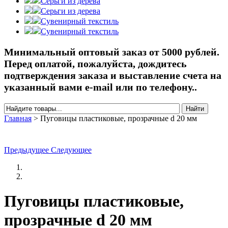
Серьги из дерева
Серьги из дерева
Сувенирный текстиль
Сувенирный текстиль
Минимальный оптовый заказ от 5000 рублей.
Перед оплатой, пожалуйста, дождитесь
подтверждения заказа и выставление счета на
указанный вами e-mail или по телефону..
Найти
Форма поиска
Главная
>
Пуговицы пластиковые, прозрачные d 20 мм
Вы здесь
Предыдущее
Следующее
Пуговицы пластиковые,
прозрачные d 20 мм