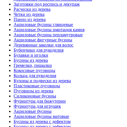
Заготовки под роспись и декупаж
Расчески из дерева
Четки из дерева
Панно из дерева
Акриловые бусины глянцевые
Акриловые бусины имитация камня
Акриловые бусины перламутровые
Акриловые фигурные бусины
Деревянные заколки для волос
Бубенчики для рукоделия
Булавки и иголки
Бусины из дерева
Гремелки, пищалки
Кокосовые пуговицы
Кольца для рукоделия
Кулоны и подвески из дерева
Пластиковые пуговицы
Пуговицы из дерева
Силиконовые бусины
Фурнитура для бижутерии
Фурнитура для игрушек
Акриловые бусины
Акриловые бусины матовые
Бусины из дерева с дефектом
Бусины из дерева с дефектом