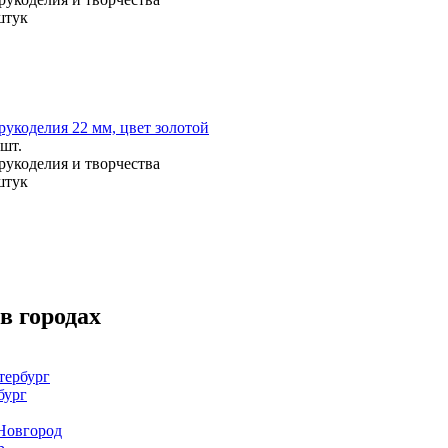
штук
рукоделия 22 мм, цвет золотой
 шт.
рукоделия и творчества
штук
в городах
тербург
бург
Новгород