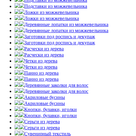
Подставки из можжевельника
Подставки из можжевельника
Ложки из можжевельника
Ложки из можжевельника
Деревянные лопатки из можжевельника
Деревянные лопатки из можжевельника
Заготовки под роспись и декупаж
Заготовки под роспись и декупаж
Расчески из дерева
Расчески из дерева
Четки из дерева
Четки из дерева
Панно из дерева
Панно из дерева
Деревянные заколки для волос
Деревянные заколки для волос
Акриловые бусины
Акриловые бусины
Кнопки, булавки, иголки
Кнопки, булавки, иголки
Серьги из дерева
Серьги из дерева
Сувенирный текстиль