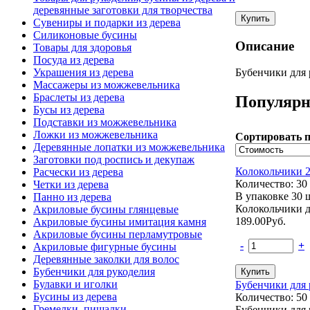
деревянные заготовки для творчества
Сувениры и подарки из дерева
Силиконовые бусины
Описание
Товары для здоровья
Посуда из дерева
Бубенчики для 
Украшения из дерева
Массажеры из можжевельника
Браслеты из дерева
Популярн
Бусы из дерева
Подставки из можжевельника
Ложки из можжевельника
Сортировать п
Деревянные лопатки из можжевельника
Заготовки под роспись и декупаж
Колокольчики 2
Расчески из дерева
Количество: 30
Четки из дерева
В упаковке 30 
Панно из дерева
Колокольчики д
Акриловые бусины глянцевые
189.00
Руб.
Акриловые бусины имитация камня
Акриловые бусины перламутровые
-
+
Акриловые фигурные бусины
Деревянные заколки для волос
Бубенчики для рукоделия
Булавки и иголки
Бубенчики для 
Бусины из дерева
Количество: 50
Гремелки, пищалки
Бубенчики для 