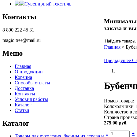
Сувенирный текстиль
Контакты
Минимальны
заказа и вы
8 800 222 45 31
magic-tree@mail.ru
Найти
Форма по
Главная
>
Бубе
Меню
Вы здесь
Предыдущее
С
Главная
О продукции
Корзина
Способы оплаты
Бубенч
Доставка
Контакты
Условия работы
Номер товара:
Каталог
Колокольчики 
Статьи
Количество в л
Страна произво
Каталог
275.00
руб.
-
+
Товары для рукоделия, бусины из дерева и