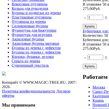
Кокосовые пуговицы
В упаковке 50 
Кольца для рукоделия
275.00
Руб.
Кулоны и подвески из дерева
Пластиковые пуговицы
-
+
Пуговицы из дерева
Силиконовые бусины
Фурнитура для бижутерии
Бубенчики для 
Фурнитура для игрушек
Количество: 50
Акриловые бусины
Бубенчики для 
Акриловые бусины матовые
В упаковке 50 
Бусины из дерева с дефектом
275.00
Руб.
Бусины из дерева с дефектом
Кнопки, булавки, иголки
-
+
Серьги из дерева
Сувенирный текстиль
Работаем 
Копирайт ©
WWW.MAGIC-TREE.RU,
2007-
2026.
Москва
Политика конфиденциальности
Договор
Санкт-Пе
оферты
Екатерин
Казань
Мы принимаем
Нижний 